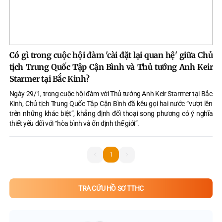
Có gì trong cuộc hội đàm 'cài đặt lại quan hệ' giữa Chủ
tịch Trung Quốc Tập Cận Bình và Thủ tướng Anh Keir
Starmer tại Bắc Kinh?
Ngày 29/1, trong cuộc hội đàm với Thủ tướng Anh Keir Starmer tại Bắc
Kinh, Chủ tịch Trung Quốc Tập Cận Bình đã kêu gọi hai nước “vượt lên
trên những khác biệt”, khẳng định đối thoại song phương có ý nghĩa
thiết yếu đối với “hòa bình và ổn định thế giới”.
1
1
TRA CỨU HỒ SƠ TTHC