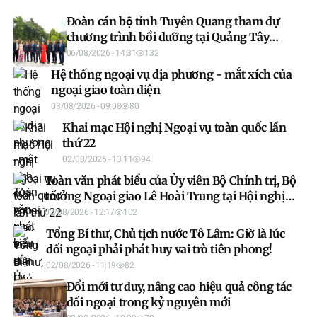
Đoàn cán bộ tỉnh Tuyên Quang tham dự
chương trình bồi dưỡng tại Quảng Tây
(Trung Quốc).
06/08/2026 - 14:31
132
Hệ thống ngoại vụ địa phương - mắt xích của
ngoại giao toàn diện
03/08/2026 - 09:08
80
Khai mạc Hội nghị Ngoại vụ toàn quốc lần
thứ 22
02/08/2026 - 13:11
94
Toàn văn phát biểu của Ủy viên Bộ Chính trị, Bộ
trưởng Ngoại giao Lê Hoài Trung tại Hội nghị
Ngoại giao 33
02/08/2026 - 12:17
102
Tổng Bí thư, Chủ tịch nước Tô Lâm: Giờ là lúc
đối ngoại phải phát huy vai trò tiên phong!
02/08/2026 - 11:19
82
Đổi mới tư duy, nâng cao hiệu quả công tác
đối ngoại trong kỷ nguyên mới