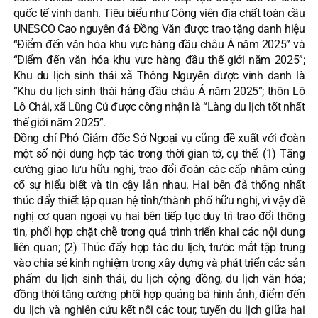
quốc tế vinh danh. Tiêu biểu như Công viên địa chất toàn cầu
UNESCO Cao nguyên đá Đồng Văn được trao tặng danh hiệu
“Điểm đến văn hóa khu vực hàng đầu châu Á năm 2025” và
“Điểm đến văn hóa khu vực hàng đầu thế giới năm 2025”;
Khu du lịch sinh thái xã Thông Nguyên được vinh danh là
“Khu du lịch sinh thái hàng đầu châu Á năm 2025”; thôn Lô
Lô Chải, xã Lũng Cú được công nhận là “Làng du lịch tốt nhất
thế giới năm 2025”.
Đồng chí Phó Giám đốc Sở Ngoại vụ cũng đề xuất với đoàn
một số nội dung hợp tác trong thời gian tớ, cụ thể: (1) Tăng
cường giao lưu hữu nghị, trao đổi đoàn các cấp nhằm củng
cố sự hiểu biết và tin cậy lẫn nhau. Hai bên đã thống nhất
thúc đẩy thiết lập quan hệ tỉnh/thành phố hữu nghị, vì vậy đề
nghị cơ quan ngoại vụ hai bên tiếp tục duy trì trao đổi thông
tin, phối hợp chặt chẽ trong quá trình triển khai các nội dung
liên quan; (2) Thúc đẩy hợp tác du lịch, trước mắt tập trung
vào chia sẻ kinh nghiệm trong xây dựng và phát triển các sản
phẩm du lịch sinh thái, du lịch cộng đồng, du lịch văn hóa;
đồng thời tăng cường phối hợp quảng bá hình ảnh, điểm đến
du lịch và nghiên cứu kết nối các tour, tuyến du lịch giữa hai