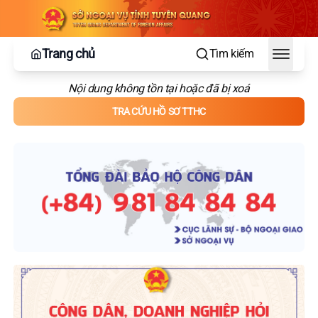
Trang chủ
Tìm kiếm
Toggle
Nội dung không tồn tại hoặc đã bị xoá
TRA CỨU HỒ SƠ TTHC