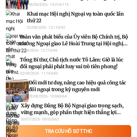
(Trung Quốc).
06/08/2026 - 14:31
116
Khai mạc Hội nghị Ngoại vụ toàn quốc lần
thứ 22
02/08/2026 - 13:11
92
Toàn văn phát biểu của Ủy viên Bộ Chính trị, Bộ
trưởng Ngoại giao Lê Hoài Trung tại Hội nghị
Ngoại giao 33
02/08/2026 - 12:17
96
Tổng Bí thư, Chủ tịch nước Tô Lâm: Giờ là lúc
đối ngoại phải phát huy vai trò tiên phong!
02/08/2026 - 11:19
80
Đổi mới tư duy, nâng cao hiệu quả công tác
đối ngoại trong kỷ nguyên mới
02/08/2026 - 10:08
64
Xây dựng Đảng Bộ Bộ Ngoại giao trong sạch,
vững mạnh, góp phần thực hiện thắng lợi
nhiệm vụ trọng yếu, thường xuyên của đối
30/07/2026 - 09:02
62
ngoại trong kỷ nguyên mới
TRA CỨU HỒ SƠ TTHC