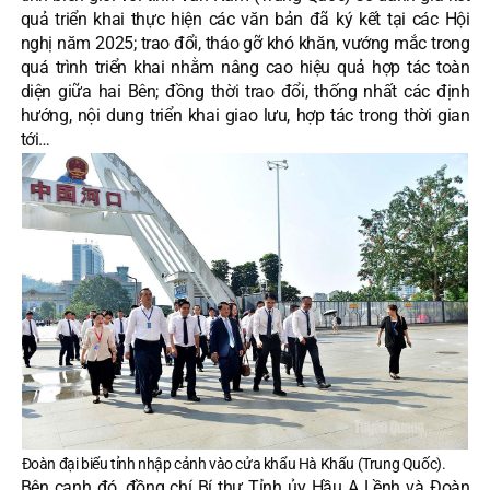
quả triển khai thực hiện các văn bản đã ký kết tại các Hội
nghị năm 2025; trao đổi, tháo gỡ khó khăn, vướng mắc trong
quá trình triển khai nhằm nâng cao hiệu quả hợp tác toàn
diện giữa hai Bên; đồng thời trao đổi, thống nhất các định
hướng, nội dung triển khai giao lưu, hợp tác trong thời gian
tới…
Đoàn đại biểu tỉnh nhập cảnh vào cửa khẩu Hà Khẩu (Trung Quốc).
Bên cạnh đó, đồng chí Bí thư Tỉnh ủy Hầu A Lềnh và Đoàn