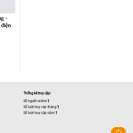
ng -
 diện
Thống kê truy cập:
1
Số người online:
1
Số lượt truy cập tháng:
1
Số lượt truy cập năm: