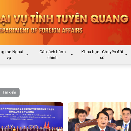
ng tác Ngoại
Cải cách hành
Khoa học - Chuyển đổi
vụ
chính
số
Tìm kiếm