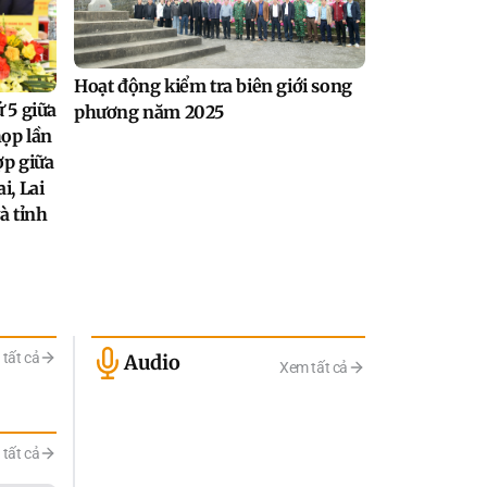
Hoạt động kiểm tra biên giới song
 5 giữa
phương năm 2025
họp lần
ợp giữa
i, Lai
à tỉnh
tất cả
Audio
Xem tất cả
tất cả