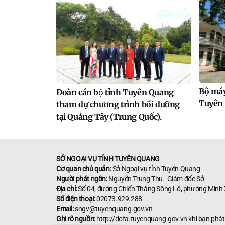
Bộ máy
Đoàn cán bộ tỉnh Tuyên Quang
Tuyên
tham dự chương trình bồi dưỡng
tại Quảng Tây (Trung Quốc).
SỞ NGOẠI VỤ TỈNH TUYÊN QUANG
Cơ quan chủ quản:
Sở Ngoại vụ tỉnh Tuyên Quang
Người phát ngôn:
Nguyễn Trung Thu - Giám đốc Sở
Địa chỉ:
Số 04, đường Chiến Thắng Sông Lô, phường Minh
Số điện thoại:
02073.929.288
Email:
sngv@tuyenquang.gov.vn
Ghi rõ nguồn:
http://dofa.tuyenquang.gov.vn khi bạn phát ha