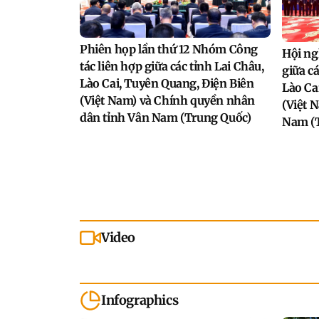
Phiên họp lần thứ 12 Nhóm Công
Hội ng
tác liên hợp giữa các tỉnh Lai Châu,
giữa cá
Lào Cai, Tuyên Quang, Điện Biên
Lào Ca
(Việt Nam) và Chính quyền nhân
(Việt 
dân tỉnh Vân Nam (Trung Quốc)
Nam (
Video
Infographics