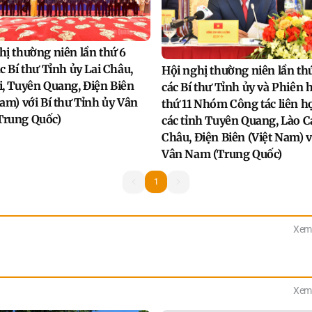
hị thường niên lần thứ 6
c Bí thư Tỉnh ủy Lai Châu,
Hội nghị thường niên lần thứ
i, Tuyên Quang, Điện Biên
các Bí thư Tỉnh ủy và Phiên 
Nam) với Bí thư Tỉnh ủy Vân
thứ 11 Nhóm Công tác liên h
Trung Quốc)
các tỉnh Tuyên Quang, Lào Ca
Châu, Điện Biên (Việt Nam) v
Vân Nam (Trung Quốc)
1
1
Xem 
Xem 