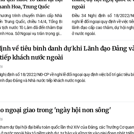
hanh Hoa, Trung Quốc
ngoài
hương trình chuyến thăm cấp Nhà
Điều 34 Nghị định số 18/2022/N
n Trung Quốc, chiều 14/4, Tổng Bí
nghi lễ đối ngoại quy định về việc ti
ủ tịch nước Tô Lâm đã đến thăm Đại
lãnh đạo cấp cao thăm, dự hội nghị
nh Hoa. Sở Ngoại vụ trân trọng giới
ở nước ngoài.
oàn văn phát biểu của Tổng Bí thư,
h nước Tô Lâm tại Đại học Thanh
ịnh về tiêu binh danh dự khi Lãnh đạo Đảng v
tiếp khách nước ngoài
26
ghị định số 18/2022/NĐ-CP về nghi lễ đối ngoại quy định việc bố trí gác tiêu 
ãnh đạo Đảng và Nhà nước tiếp khách nước ngoài.
o ngoại giao trong 'ngày hội non sông'
26
tham dự Đại hội đại biểu toàn quốc lần thứ XIV của Đảng, các Trưởng Cơ quan
ở nước ngoài bày tỏ niềm vinh dự, tự hào và vững tin vào giai đoạn phát triể