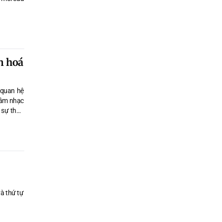
n hoá
 quan hệ
y âm nhạc
o sự thấu
và thứ tự