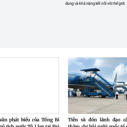
dung và khả năng kết nối với thế giới.
văn phát biểu của Tổng Bí
Tiễn và đón lãnh đạo c
hủ tịch nước Tô Lâm tại Đại
thăm, dự hội nghị quốc tế