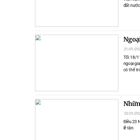
đất nước
Ngoại
21/01/20
Tối 18/1
ngoại gi
có thể tr
hiểu
Những
10/01/20
Điều 23 N
lễ tân.