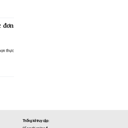
c đơn
chọn thực
Thống kê truy cập: