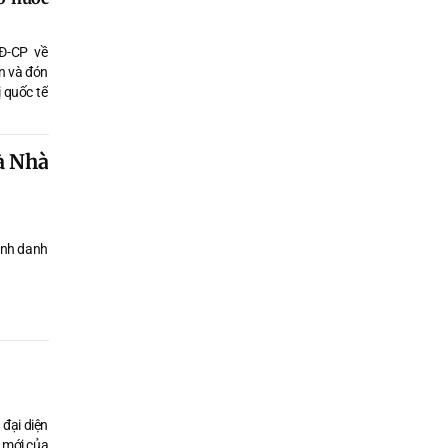
Đ-CP về
ễn và đón
 quốc tế
à Nhà
binh danh
 đại diện
n mới của