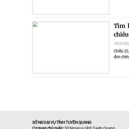
Tìm h
chiêu
10/01/20
Chiều 22/
đơn chiêu
SỞ NGOẠI VỤ TỈNH TUYÊN QUANG
Cơ quan chủ quản:
Sở Ngoại vụ tỉnh Tuyên Quang