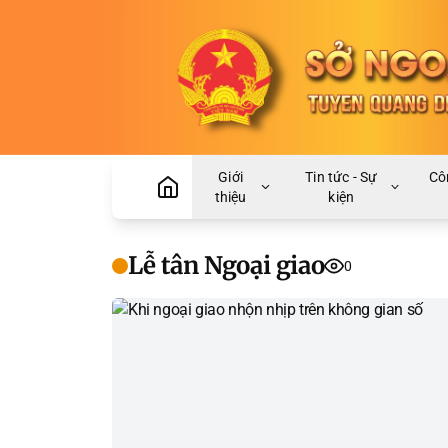
Giới
Tin tức - Sự
Cô
thiệu
kiện
Lễ tân Ngoại giao
0