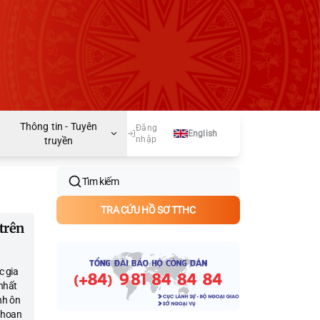
Thông tin - Tuyên
Đăng
English
nhập
truyền
Tìm kiếm
TRA CỨU HỒ SƠ TTHC
trên
c gia
nhất
nh ôn
 khoan