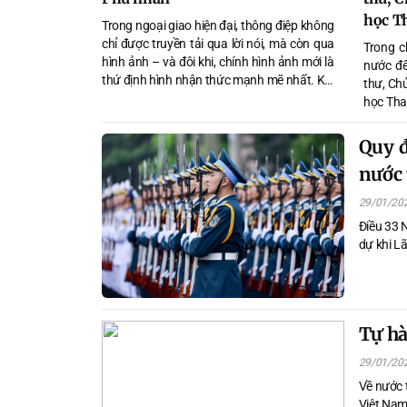
học T
Trong ngoại giao hiện đại, thông điệp không
chỉ được truyền tải qua lời nói, mà còn qua
Trong c
hình ảnh – và đôi khi, chính hình ảnh mới là
nước đế
thứ định hình nhận thức mạnh mẽ nhất. Khi
thư, Ch
mỗi khung hình đều có thể lan truyền toàn
học Tha
cầu chỉ trong vài giây, “ngoại giao thị giác”
thiệu t
(visual diplomacy) đang dần trở thành một
Chủ tịc
Quy đ
phần không thể tách rời của quyền lực mềm
Hoa
nước 
quốc gia.
29/01/20
Điều 33 N
dự khi L
Tự hà
29/01/20
Về nước 
Việt Nam 