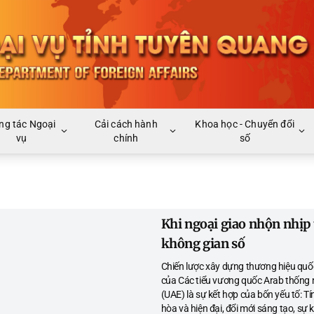
ng tác Ngoại
Cải cách hành
Khoa học - Chuyển đổi
vụ
chính
số
Khi ngoại giao nhộn nhịp 
không gian số
Chiến lược xây dựng thương hiệu quố
của Các tiểu vương quốc Arab thống 
(UAE) là sự kết hợp của bốn yếu tố: Tí
hòa và hiện đại, đổi mới sáng tạo, sự