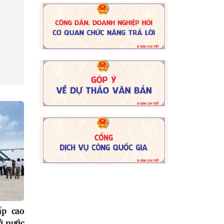
ấp cao
 ở nước